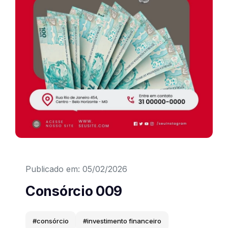
Convites Interativos
Cardápios
Apresentações
E-books
Sites
Elementos Gráficos
Publicado em: 05/02/2026
Efeitos
Consórcio 009
Texturas
#consórcio
#investimento financeiro