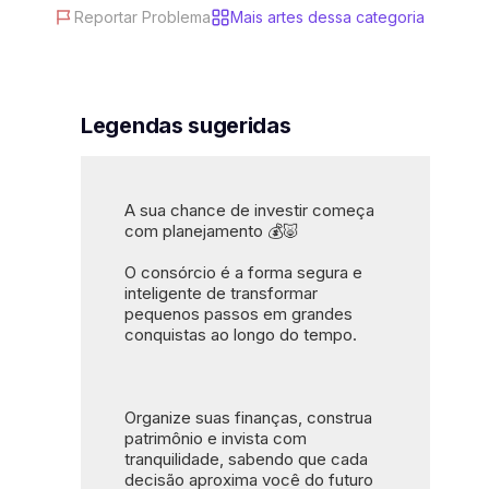
Reportar Problema
Mais artes dessa categoria
#fundo vermelho
#cores vermelho e branco
#chamada para ação
#saiba mais
#investimento a longo prazo
Legendas sugeridas
A sua chance de investir começa 
com planejamento 💰🐷
O consórcio é a forma segura e 
inteligente de transformar 
pequenos passos em grandes 
conquistas ao longo do tempo.
Organize suas finanças, construa 
patrimônio e invista com 
tranquilidade, sabendo que cada 
decisão aproxima você do futuro 