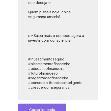
que deseja ✨
Quem planeja hoje, colhe 
segurança amanhã.
👉 Saiba mais e comece agora a 
investir com consciência.
#investimentoseguro 
#planejamentofinanceiro 
#educacaofinanceira 
#futurofinanceiro 
#organizacaofinanceira 
#consorcio #decisaointeligente 
#crescercomseguranca
Copiar legenda