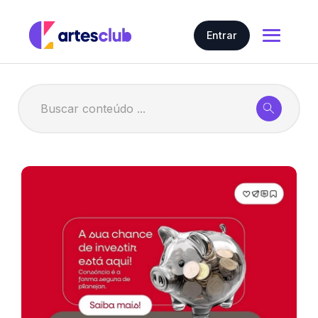
Entrar
Home
Nosso conteúdo
Artes em geral
Gerar Artes com IA
Artes
Preço
Contratar
Story
Carrossel
Cartões Interativos