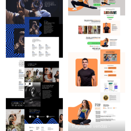
Convites Interativos
Cardápios
Apresentações
E-books
Sites
Elementos Gráficos
Efeitos
Texturas
Página de vendas -