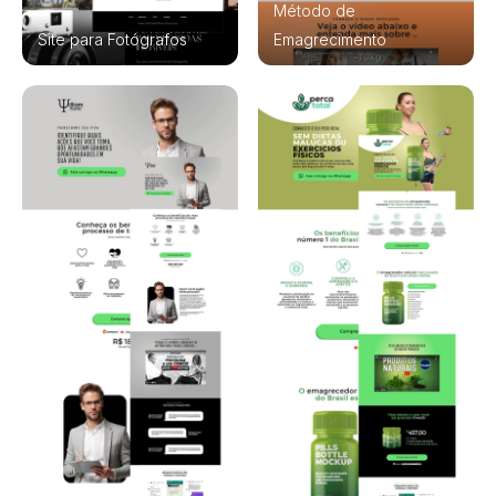
Método de
Alfabeto 3D
Site para Fotógrafos
Emagrecimento
Shapes
Ícones
Overlay
Emoticons