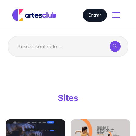
Entrar
Home
Nosso conteúdo
Artes em geral
Gerar Artes com IA
Artes
Preço
Contratar
Story
Sites
Carrossel
Cartões Interativos