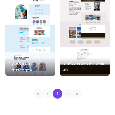
* Site Clínica
Site Corretor de Imóveis
Odontológica
#01
«
‹
1
›
»