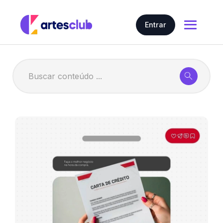
Entrar
Home
Nosso conteúdo
Artes em geral
Gerar Artes com IA
Artes
Preço
Contratar
Story
Carrossel
Cartões Interativos