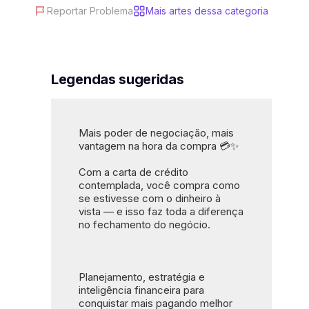
Reportar Problema
Mais artes dessa categoria
#famílias
#mãos segurando documento
#documento financeiro
#contrato
#assinatura
#design moderno
#cores vermelho e cinza
Legendas sugeridas
#campanha publicitária
#anúncio financeiro
#chamada para ação
Mais poder de negociação, mais 
vantagem na hora da compra 💳✨
Com a carta de crédito 
contemplada, você compra como 
se estivesse com o dinheiro à 
vista — e isso faz toda a diferença 
no fechamento do negócio.
Planejamento, estratégia e 
inteligência financeira para 
conquistar mais pagando melhor 