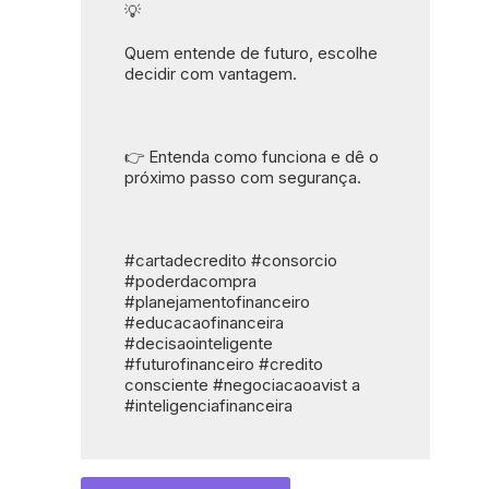
💡
Quem entende de futuro, escolhe 
decidir com vantagem.
👉 Entenda como funciona e dê o 
próximo passo com segurança.
#cartadecredito #consorcio 
#poderdacompra 
#planejamentofinanceiro 
#educacaofinanceira 
#decisaointeligente 
#futurofinanceiro #credito 
consciente #negociacaoavist a 
#inteligenciafinanceira