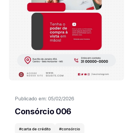
Convites Interativos
Cardápios
Apresentações
E-books
Sites
Elementos Gráficos
Publicado em: 05/02/2026
Efeitos
Consórcio 006
Texturas
#carta de crédito
#consórcio