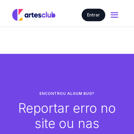
Entrar
Home
Nosso conteúdo
Artes em geral
Gerar Artes com IA
Artes
Preço
Contratar
Story
ENCONTROU ALGUM BUG?
Reportar erro no
Carrossel
site ou nas
Cartões Interativos