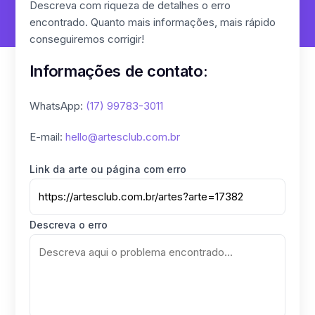
Descreva com riqueza de detalhes o erro
Alfabeto 3D
encontrado. Quanto mais informações, mais rápido
conseguiremos corrigir!
Shapes
Informações de contato:
Ícones
WhatsApp:
(17) 99783-3011
Overlay
E-mail:
hello@artesclub.com.br
Link da arte ou página com erro
Emoticons
Descreva o erro