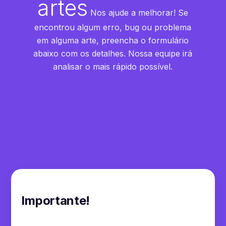
artes
Nos ajude a melhorar! Se
Convites Interativos
encontrou algum erro, bug ou problema
em alguma arte, preencha o formulário
Cardápios
abaixo com os detalhes. Nossa equipe irá
analisar o mais rápido possível.
Apresentações
E-books
Sites
Elementos Gráficos
Efeitos
Importante!
Texturas