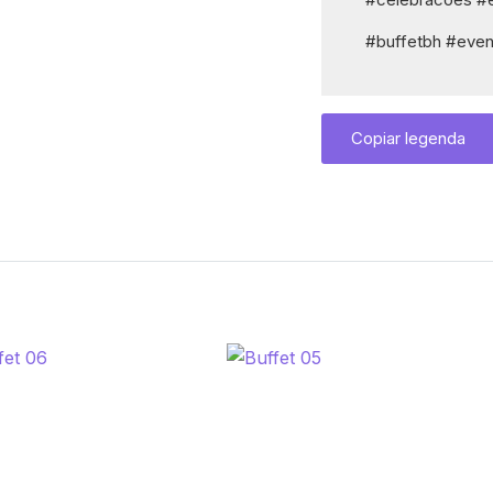
#buffetbh #even
Copiar legenda