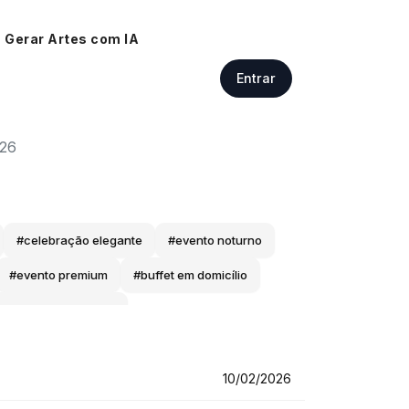
Gerar Artes com IA
Entrar
026
#celebração elegante
#evento noturno
#evento premium
#buffet em domicílio
elebração exclusiva
a
#serviço de buffet
#evento sofisticado
10/02/2026
sta elegante
#comemoração intimista