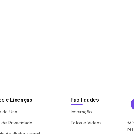
s e Licenças
Facilidades
s de Uso
Inspiração
a de Privacidade
Fotos e Vídeos
© 2
res
a de direito autoral