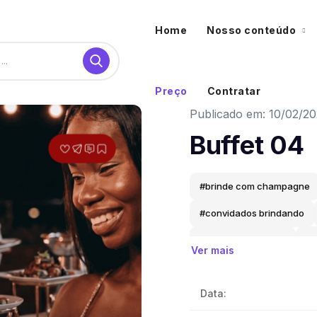
Home
Nosso conteúdo
Preço
Contratar
Publicado em: 10/02/2
Buffet 04
#brinde com champagne
#convidados brindando
#momento especial
#c
Ver mais
#experiência gastronômic
Data:
#catering premium
#fe