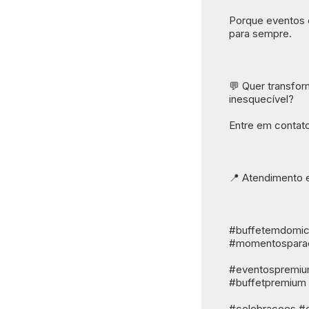
Porque eventos 
para sempre.
💬 Quer transfo
inesquecível?
Entre em contato
📍 Atendimento e
#buffetemdomici
#momentosparac
#eventospremium
#buffetpremium
#celebracoes #