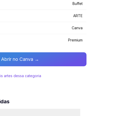
os
#iluminação quente
Buffet
e
#evento social
#jantar especial
ARTE
ão
Canva
Premium
Abrir no Canva →
is artes dessa categoria
idas