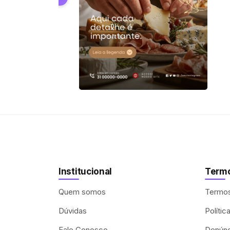
Institucional
Termo
Quem somos
Termo
Dúvidas
Polític
Fale Conosco
Denúnci