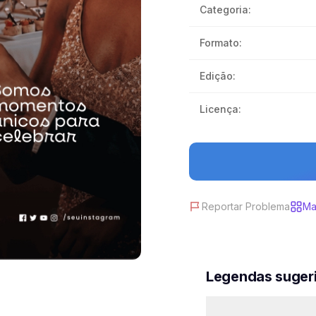
#chefs servindo convidad
Categoria:
#atmosfera aconchegant
Formato:
#gastronomia de alto padr
Edição:
Licença:
Reportar Problema
Ma
Legendas suger