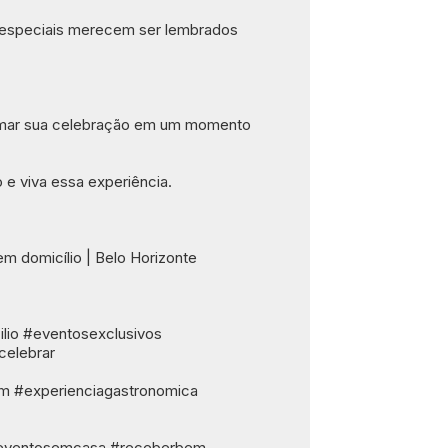
especiais merecem ser lembrados 
rmar sua celebração em um momento 
 e viva essa experiência.
m domicílio | Belo Horizonte
lio #eventosexclusivos 
elebrar
 #experienciagastronomica 
eventosemcasa #receberbem