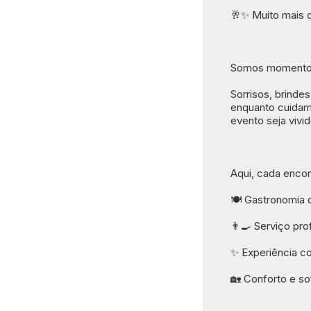
🥂✨ Muito mais 
Somos momentos 
Sorrisos, brinde
enquanto cuidam
evento seja vivi
Aqui, cada encon
🍽️ Gastronomia 
👨‍🍳 Serviço pro
✨ Experiência c
🏡 Conforto e so