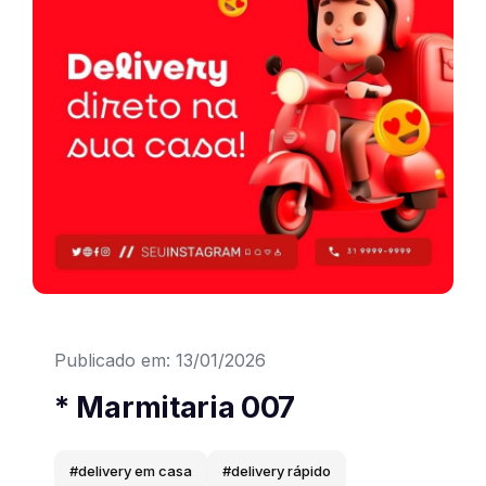
Convites Interativos
Cardápios
Apresentações
E-books
Sites
Elementos Gráficos
Publicado em: 13/01/2026
Efeitos
* Marmitaria 007
Texturas
#delivery em casa
#delivery rápido