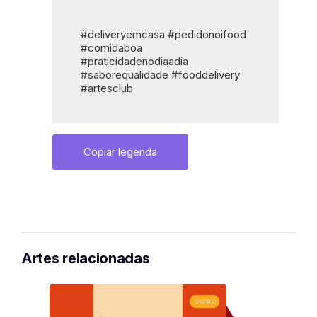
#deliveryemcasa #pedidonoifood 
#comidaboa 
#praticidadenodiaadia 
#saborequalidade #fooddelivery 
#artesclub
Copiar legenda
Artes relacionadas