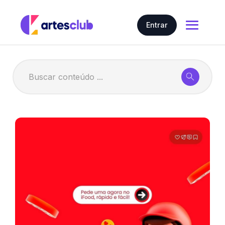
Entrar
Home
Nosso conteúdo
Artes em geral
Gerar Artes com IA
Artes
Preço
Contratar
Story
Carrossel
Cartões Interativos