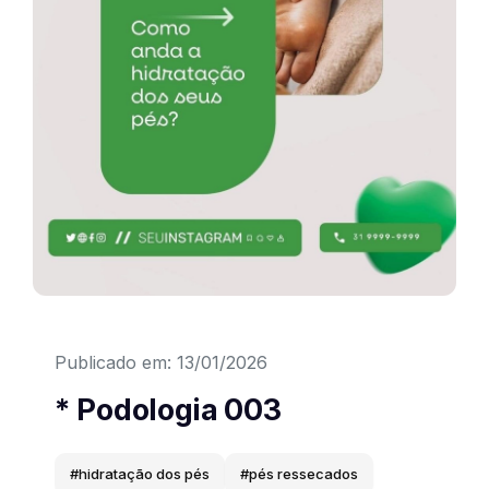
Convites Interativos
Cardápios
Apresentações
E-books
Sites
Elementos Gráficos
Publicado em: 13/01/2026
Efeitos
* Podologia 003
Texturas
#hidratação dos pés
#pés ressecados