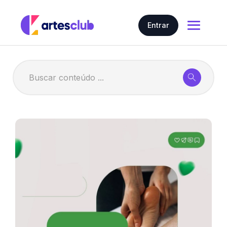
Entrar
Home
Nosso conteúdo
Artes em geral
Gerar Artes com IA
Artes
Preço
Contratar
Story
Carrossel
Cartões Interativos